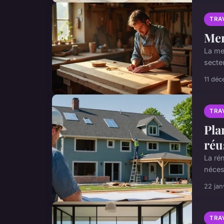
TRA
Men
La me
secte
11 dé
TRA
Pla
réu
La ré
néces
22 jan
TRA