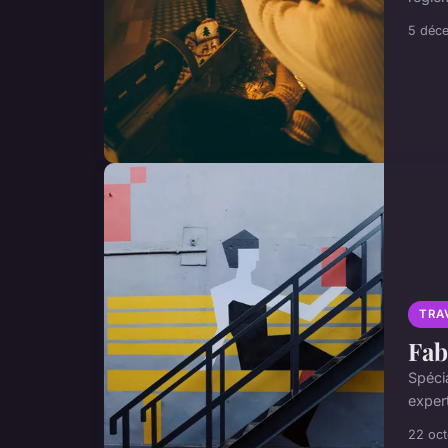
5 déc
TRA
Fab
Spécia
expert
22 oc