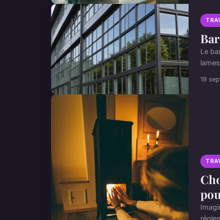
TRA
Bar
Le ba
lames
19 se
TRA
Cho
pou
Imagi
réglem