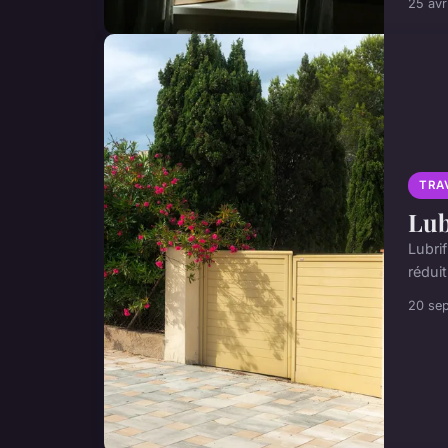
25 avr
TRA
Lub
Lubri
réduit
20 se