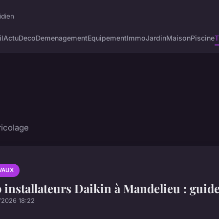
idien
l
Actu
Deco
Demenagement
Equipement
Immo
Jardin
Maison
Piscine
T
ricolage
VAUX
 installateurs Daikin à Mandelieu : guide 
/2026 18:22