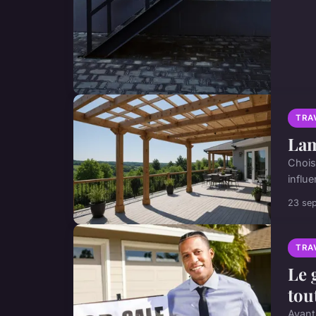
TRA
Lam
Choisi
influe
23 se
TRA
Le 
tou
Avant 