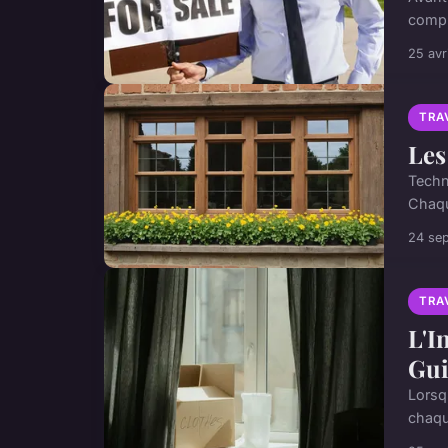
compr
25 avr
TRA
Les
Techn
Chaqu
24 se
TRA
L'I
Gui
Lorsq
chaqu