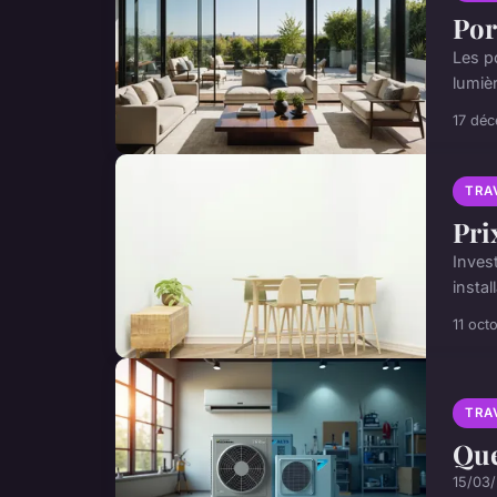
Por
Les p
lumièr
17 dé
TRA
Pri
Inves
insta
11 oct
TRA
Que
15/03/