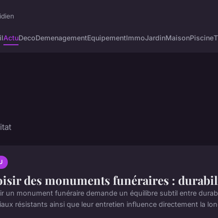
idien
l
Actu
Deco
Demenagement
Equipement
Immo
Jardin
Maison
Piscine
T
itat
U
isir des monuments funéraires : durabili
ir un monument funéraire demande un équilibre subtil entre durabi
aux résistants ainsi que leur entretien influence directement la lon