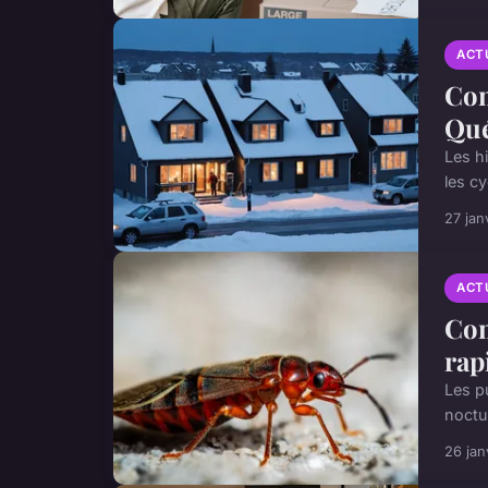
ACT
Com
Qu
Les h
les cy
27 jan
ACT
Com
rap
Les p
noctu
26 jan