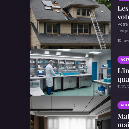
Les
vot
Votre
jusqu
10 fév
ACT
L'i
qua
11/03
ACT
Mat
mai