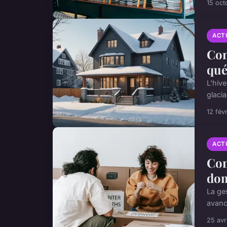
15 oct
ACT
Com
qué
L'hiv
glacia
12 fév
ACT
Com
dom
La ge
avancé
25 avr