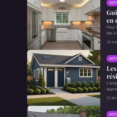
ACT
Gui
en 
Pour b
liés à
25 ma
ACT
Les
rés
L'acqu
approf
22 jan
ACT