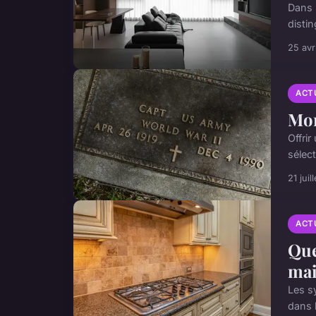
Dans 
disti
25 avr
ACT
Mon
Offri
sélec
21 juil
ACT
Que
mai
Les s
dans l