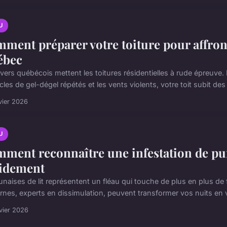
U
ment préparer votre toiture pour affront
ébec
ivers québécois mettent les toitures résidentielles à rude épreuve
cles de gel-dégel répétés et les vents violents, votre toit subit des 
vier 2026
U
ment reconnaître une infestation de puna
idement
unaises de lit représentent un fléau qui touche de plus en plus de
rnes, experts en dissimulation, peuvent transformer vos nuits en v
vier 2026