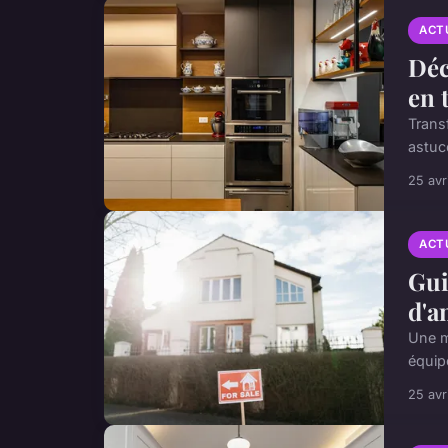
ACT
Déc
en 
Trans
astuce
25 avr
ACT
Gui
d'
Une m
équip
25 avr