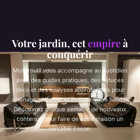
Votre jardin, cet
empire
à
conquérir
Misteroutil vous accompagne au quotidien
avec des guides pratiques, des astuces
déco et des analyses approfondies pour
aménager, rénover et embellir votre habitat.
Découvrez chaque semaine de nouveaux
contenus pour faire de votre maison un
véritable cocon.