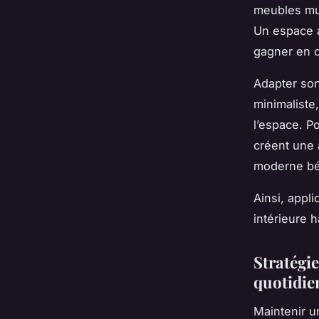
meubles mul
Un espace a
gagner en c
Adapter son
minimaliste
l’espace. P
créent une 
moderne bén
Ainsi, appl
intérieure 
Stratégi
quotidie
Maintenir 