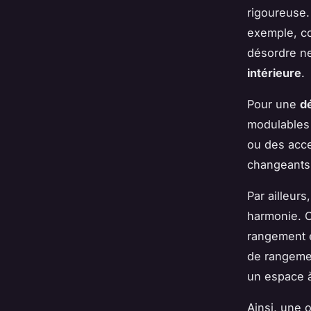
rigoureuse.
exemple, co
désordre ne
intérieure
.
Pour une
d
modulables 
ou des acce
changeants,
Par ailleur
harmonie. O
rangement e
de rangemen
un espace à
Ainsi, une 