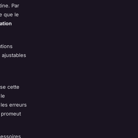
tine. Par
e que le
ation
utions
 ajustables
ise cette
le
les erreurs
t promeut
cessoires