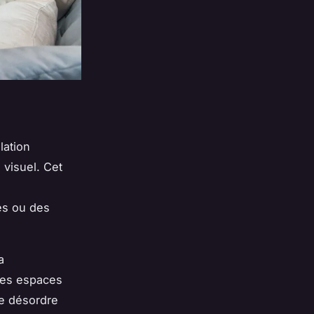
lation
 visuel. Cet
ées ou des
a
 les espaces
Le désordre