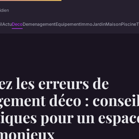
idien
l
Actu
Deco
Demenagement
Equipement
Immo
Jardin
Maison
Piscine
T
ez les erreurs de
ement déco : consei
tiques pour un espac
monieux