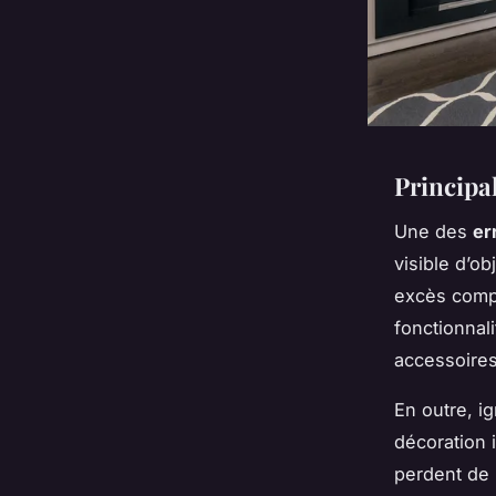
Principa
Une des
er
visible d’ob
excès comp
fonctionnali
accessoires 
En outre, i
décoration 
perdent de 