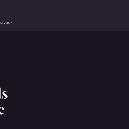
ravaux
ls
e