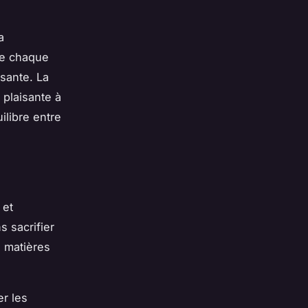
a
se chaque
isante. La
 plaisante à
ilibre entre
 et
s sacrifier
n matières
er les