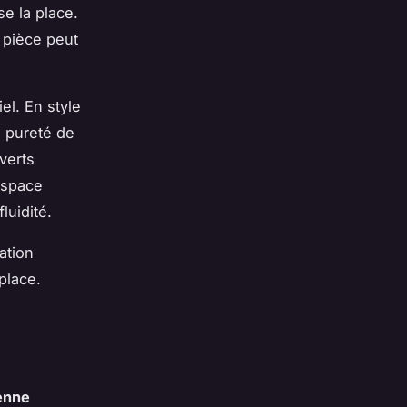
e la place.
 pièce peut
el. En style
a pureté de
verts
espace
luidité.
ation
place.
ienne