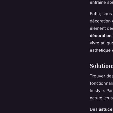
entraine so
Enfin, sous
décoration 
élément déc
décoration 
vivre au qu
esthétique e
Solution
Trouver de
fonctionnal
le style. P
naturelles 
Des
astuce