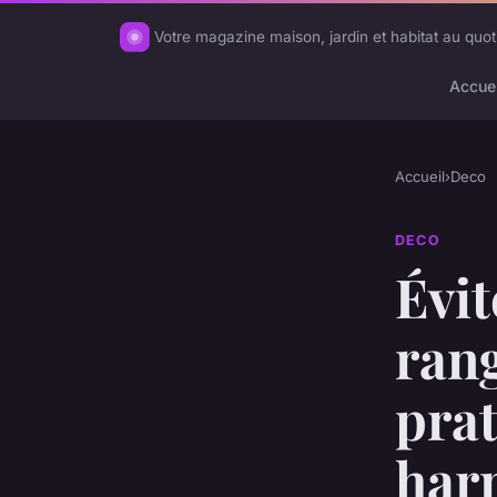
Votre magazine maison, jardin et habitat au quot
Accuei
Accueil
›
Deco
DECO
Évit
rang
pra
har